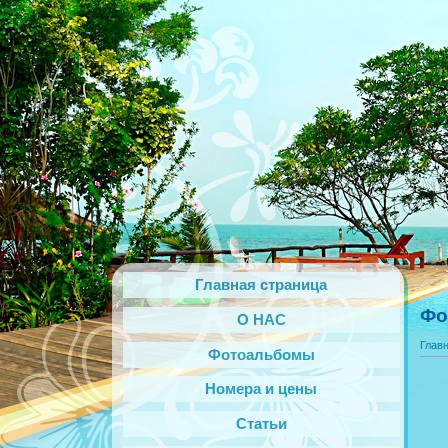
Главная страница
Фо
О НАС
Глав
Фотоальбомы
Номера и цены
Статьи