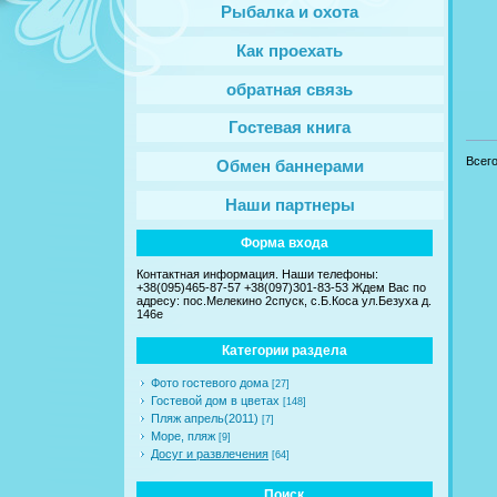
Рыбалка и охота
Как проехать
обратная связь
Гостевая книга
Всег
Обмен баннерами
Наши партнеры
Форма входа
Контактная информация. Наши телефоны:
+38(095)465-87-57 +38(097)301-83-53 Ждем Вас по
адресу: пос.Мелекино 2спуск, c.Б.Коса ул.Безуха д.
146е
Категории раздела
Фото гостевого дома
[27]
Гостевой дом в цветах
[148]
Пляж апрель(2011)
[7]
Море, пляж
[9]
Досуг и развлечения
[64]
Поиск