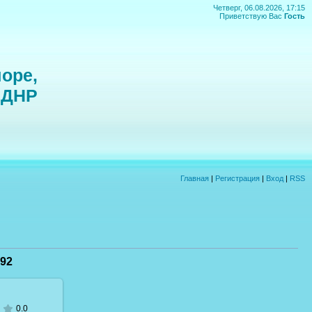
Четверг, 06.08.2026, 17:15
Приветствую Вас
Гость
оре,
 ДНР
Главная
|
Регистрация
|
Вход
|
RSS
92
0.0
 размере