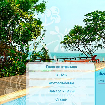
Главная страница
Фо
О НАС
Глав
Фотоальбомы
Номера и цены
Статьи