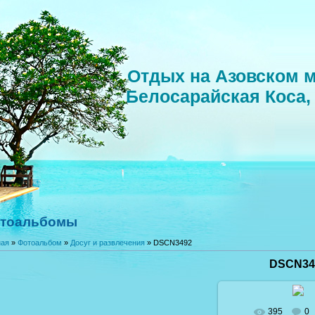
Отдых на Азовском м
Белосарайская Коса,
тоальбомы
ная
»
Фотоальбом
»
Досуг и развлечения
» DSCN3492
DSCN34
395
0
В реальном