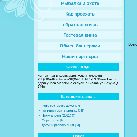
Рыбалка и охота
Как проехать
обратная связь
Гостевая книга
Всег
Обмен баннерами
Наши партнеры
Форма входа
Контактная информация. Наши телефоны:
+38(095)465-87-57 +38(097)301-83-53 Ждем Вас по
адресу: пос.Мелекино 2спуск, c.Б.Коса ул.Безуха д.
146е
Категории раздела
Фото гостевого дома
[27]
Гостевой дом в цветах
[148]
Пляж апрель(2011)
[7]
Море, пляж
[9]
Досуг и развлечения
[64]
Поиск