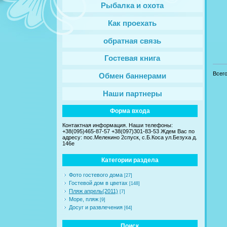
Рыбалка и охота
Как проехать
обратная связь
Гостевая книга
Всег
Обмен баннерами
Наши партнеры
Форма входа
Контактная информация. Наши телефоны:
+38(095)465-87-57 +38(097)301-83-53 Ждем Вас по
адресу: пос.Мелекино 2спуск, c.Б.Коса ул.Безуха д.
146е
Категории раздела
Фото гостевого дома
[27]
Гостевой дом в цветах
[148]
Пляж апрель(2011)
[7]
Море, пляж
[9]
Досуг и развлечения
[64]
Поиск