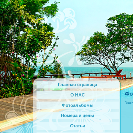
Главная страница
Фо
О НАС
Глав
Фотоальбомы
Номера и цены
Статьи