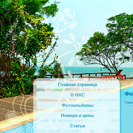
Главная страница
Фо
О НАС
Глав
Фотоальбомы
Номера и цены
Статьи