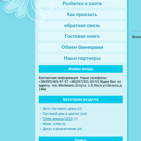
Рыбалка и охота
Как проехать
обратная связь
Гостевая книга
Всег
Обмен баннерами
Наши партнеры
Форма входа
Контактная информация. Наши телефоны:
+38(095)465-87-57 +38(097)301-83-53 Ждем Вас по
адресу: пос.Мелекино 2спуск, c.Б.Коса ул.Безуха д.
146е
Категории раздела
Фото гостевого дома
[27]
Гостевой дом в цветах
[148]
Пляж апрель(2011)
[7]
Море, пляж
[9]
Досуг и развлечения
[64]
Поиск