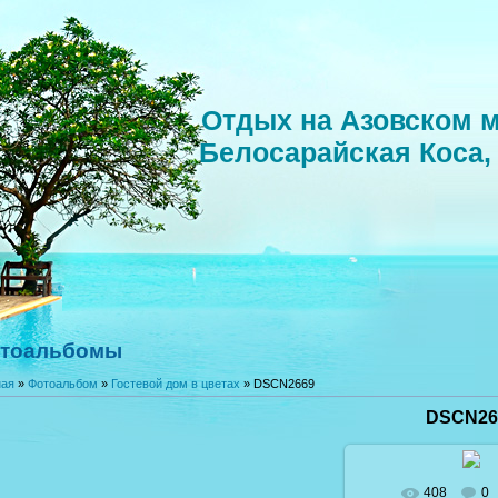
Отдых на Азовском м
Белосарайская Коса,
тоальбомы
ная
»
Фотоальбом
»
Гостевой дом в цветах
» DSCN2669
DSCN26
408
0
В реальном