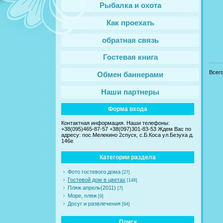
Рыбалка и охота
Как проехать
обратная связь
Гостевая книга
Всег
Обмен баннерами
Наши партнеры
Форма входа
Контактная информация. Наши телефоны:
+38(095)465-87-57 +38(097)301-83-53 Ждем Вас по
адресу: пос.Мелекино 2спуск, c.Б.Коса ул.Безуха д.
146е
Категории раздела
Фото гостевого дома
[27]
Гостевой дом в цветах
[148]
Пляж апрель(2011)
[7]
Море, пляж
[9]
Досуг и развлечения
[64]
Поиск