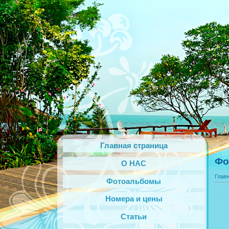
Главная страница
Фо
О НАС
Глав
Фотоальбомы
Номера и цены
Статьи