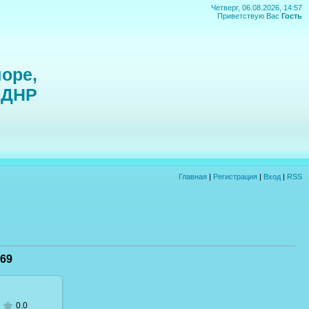
Четверг, 06.08.2026, 14:57
Приветствую Вас
Гость
оре,
 ДНР
Главная
|
Регистрация
|
Вход
|
RSS
69
0.0
 размере