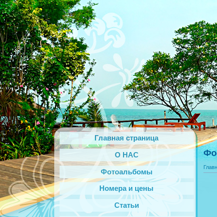
Главная страница
Фо
О НАС
Глав
Фотоальбомы
Номера и цены
Статьи