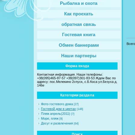
Рыбалка и охота
Как проехать
обратная связь
Гостевая книга
Всег
Обмен баннерами
Наши партнеры
Форма входа
Контактная информация. Наши телефоны:
+38(095)465-87-57 +38(097)301-83-53 Ждем Вас по
адресу: пос.Мелекино 2спуск, c.Б.Коса ул.Безуха д.
146е
Категории раздела
Фото гостевого дома
[27]
Гостевой дом в цветах
[148]
Пляж апрель(2011)
[7]
Море, пляж
[9]
Досуг и развлечения
[64]
Поиск