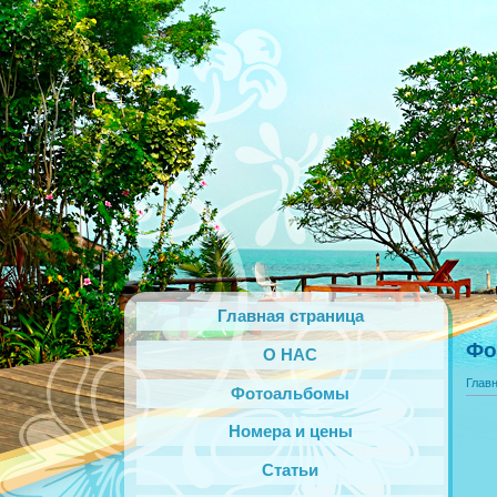
Главная страница
Фо
О НАС
Глав
Фотоальбомы
Номера и цены
Статьи