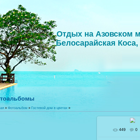
Отдых на Азовском м
Белосарайская Коса,
тоальбомы
ная
»
Фотоальбом
»
Гостевой дом в цветах
»
449
0
В реальном разм