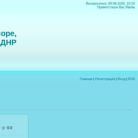
Воскресенье, 09.08.2026, 10:20
Приветствую Вас
Гость
оре,
 ДНР
Главная
|
Регистрация
|
Вход
|
RSS
0.0
ере
1600x1200