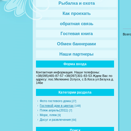
Рыбалка и охота
Как проехать
обратная связь
Гостевая книга
Всег
Обмен баннерами
Наши партнеры
Форма входа
Контактная информация. Наши телефоны:
+38(095)465-87-57 +38(097)301-83-53 Ждем Вас по
адресу: пос.Мелекино 2спуск, c.Б.Коса ул.Безуха д.
146е
Категории раздела
Фото гостевого дома
[27]
Гостевой дом в цветах
[148]
Пляж апрель(2011)
[7]
Море, пляж
[9]
Досуг и развлечения
[64]
Поиск