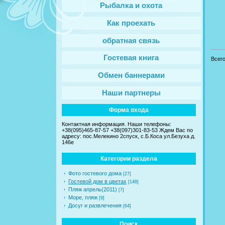
Рыбалка и охота
Как проехать
обратная связь
Гостевая книга
Всег
Обмен баннерами
Наши партнеры
Форма входа
Контактная информация. Наши телефоны:
+38(095)465-87-57 +38(097)301-83-53 Ждем Вас по
адресу: пос.Мелекино 2спуск, c.Б.Коса ул.Безуха д.
146е
Категории раздела
Фото гостевого дома
[27]
Гостевой дом в цветах
[148]
Пляж апрель(2011)
[7]
Море, пляж
[9]
Досуг и развлечения
[64]
Поиск