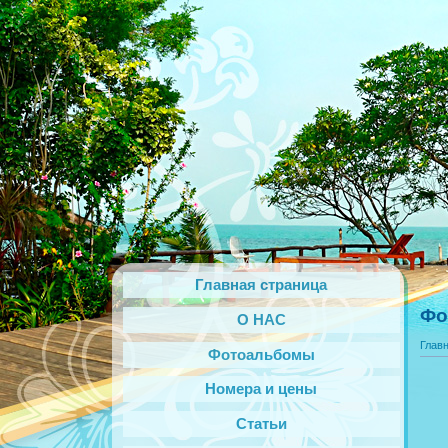
Главная страница
Фо
О НАС
Глав
Фотоальбомы
Номера и цены
Статьи