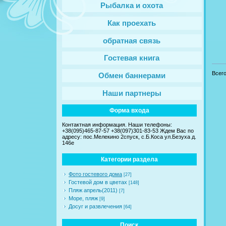
Рыбалка и охота
Как проехать
обратная связь
Гостевая книга
Всег
Обмен баннерами
Наши партнеры
Форма входа
Контактная информация. Наши телефоны:
+38(095)465-87-57 +38(097)301-83-53 Ждем Вас по
адресу: пос.Мелекино 2спуск, c.Б.Коса ул.Безуха д.
146е
Категории раздела
Фото гостевого дома
[27]
Гостевой дом в цветах
[148]
Пляж апрель(2011)
[7]
Море, пляж
[9]
Досуг и развлечения
[64]
Поиск