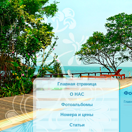
Главная страница
Фо
О НАС
Глав
Фотоальбомы
Номера и цены
Статьи