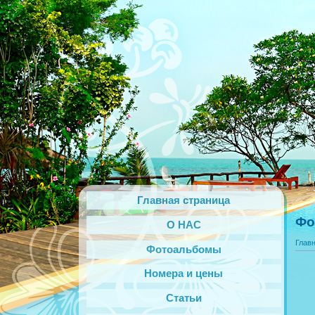
Главная страница
Фо
О НАС
Глав
Фотоальбомы
Номера и цены
Статьи