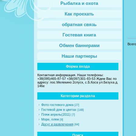
Рыбалка и охота
Как проехать
обратная связь
Гостевая книга
Всег
Обмен баннерами
Наши партнеры
Форма входа
Контактная информация. Наши телефоны:
+38(095)465-87-57 +38(097)301-83-53 Ждем Вас по
адресу: пос.Мелекино 2спуск, c.Б.Коса ул.Безуха д.
146е
Категории раздела
Фото гостевого дома
[27]
Гостевой дом в цветах
[148]
Пляж апрель(2011)
[7]
Море, пляж
[9]
Досуг и развлечения
[64]
Поиск