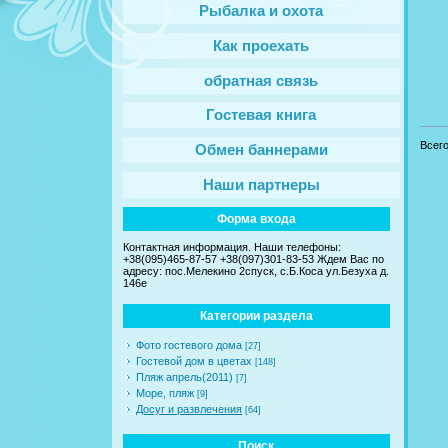
Рыбалка и охота
Как проехать
обратная связь
Гостевая книга
Всег
Обмен баннерами
Наши партнеры
Форма входа
Контактная информация. Наши телефоны:
+38(095)465-87-57 +38(097)301-83-53 Ждем Вас по
адресу: пос.Мелекино 2спуск, c.Б.Коса ул.Безуха д.
146е
Категории раздела
Фото гостевого дома
[27]
Гостевой дом в цветах
[148]
Пляж апрель(2011)
[7]
Море, пляж
[9]
Досуг и развлечения
[64]
Поиск