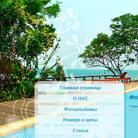
Главная страница
Фо
О НАС
Глав
Фотоальбомы
Номера и цены
Статьи