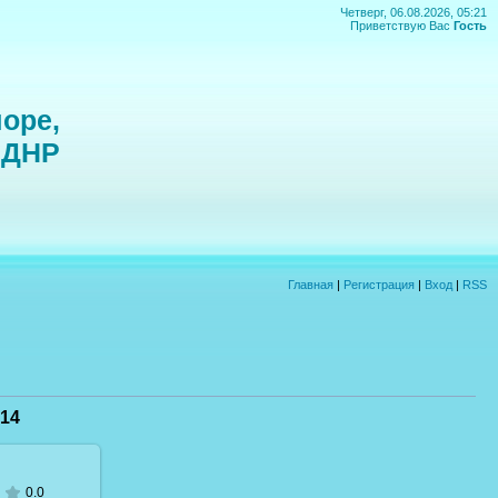
Четверг, 06.08.2026, 05:21
Приветствую Вас
Гость
оре,
 ДНР
Главная
|
Регистрация
|
Вход
|
RSS
14
0.0
 размере