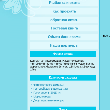
Рыбалка и охота
Как проехать
обратная связь
Гостевая книга
Всег
Обмен баннерами
Наши партнеры
Форма входа
Контактная информация. Наши телефоны:
+38(095)465-87-57 +38(097)301-83-53 Ждем Вас по
адресу: пос.Мелекино 2спуск, c.Б.Коса ул.Безуха д.
146е
Категории раздела
Фото гостевого дома
[27]
Гостевой дом в цветах
[148]
Пляж апрель(2011)
[7]
Море, пляж
[9]
Досуг и развлечения
[64]
Поиск