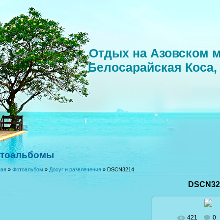
Отдых на Азовском м
Белосарайская Коса,
тоальбомы
ная
»
Фотоальбом
»
Досуг и развлечения
» DSCN3214
DSCN32
421
0
В реальном