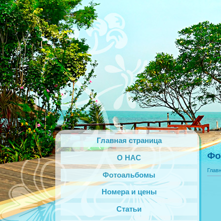
Главная страница
Фо
О НАС
Глав
Фотоальбомы
Номера и цены
Статьи