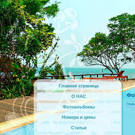
Главная страница
Фо
О НАС
Глав
Фотоальбомы
Номера и цены
Статьи