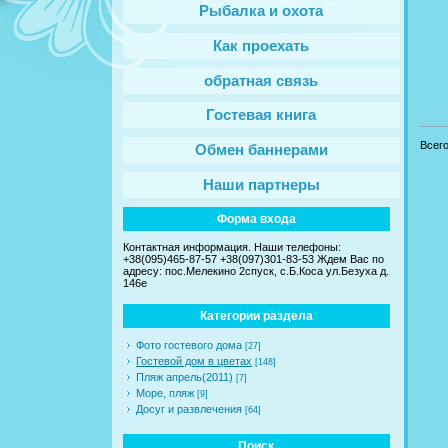
Рыбалка и охота
Как проехать
обратная связь
Гостевая книга
Всег
Обмен баннерами
Наши партнеры
Форма входа
Контактная информация. Наши телефоны:
+38(095)465-87-57 +38(097)301-83-53 Ждем Вас по
адресу: пос.Мелекино 2спуск, c.Б.Коса ул.Безуха д.
146е
Категории раздела
Фото гостевого дома
[27]
Гостевой дом в цветах
[148]
Пляж апрель(2011)
[7]
Море, пляж
[9]
Досуг и развлечения
[64]
Поиск