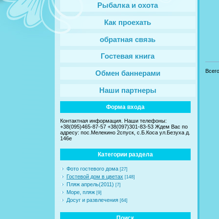
Рыбалка и охота
Как проехать
обратная связь
Гостевая книга
Всег
Обмен баннерами
Наши партнеры
Форма входа
Контактная информация. Наши телефоны:
+38(095)465-87-57 +38(097)301-83-53 Ждем Вас по
адресу: пос.Мелекино 2спуск, c.Б.Коса ул.Безуха д.
146е
Категории раздела
Фото гостевого дома
[27]
Гостевой дом в цветах
[148]
Пляж апрель(2011)
[7]
Море, пляж
[9]
Досуг и развлечения
[64]
Поиск