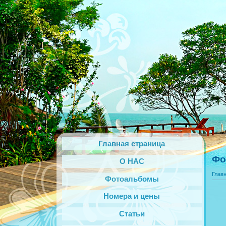
Главная страница
Фо
О НАС
Глав
Фотоальбомы
Номера и цены
Статьи