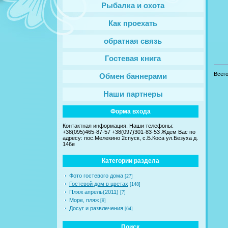
Рыбалка и охота
Как проехать
обратная связь
Гостевая книга
Всег
Обмен баннерами
Наши партнеры
Форма входа
Контактная информация. Наши телефоны:
+38(095)465-87-57 +38(097)301-83-53 Ждем Вас по
адресу: пос.Мелекино 2спуск, c.Б.Коса ул.Безуха д.
146е
Категории раздела
Фото гостевого дома
[27]
Гостевой дом в цветах
[148]
Пляж апрель(2011)
[7]
Море, пляж
[9]
Досуг и развлечения
[64]
Поиск