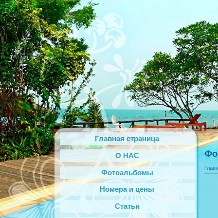
Главная страница
Фо
О НАС
Глав
Фотоальбомы
Номера и цены
Статьи