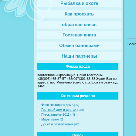
Рыбалка и охота
Как проехать
обратная связь
Гостевая книга
Всег
Обмен баннерами
Наши партнеры
Форма входа
Контактная информация. Наши телефоны:
+38(095)465-87-57 +38(097)301-83-53 Ждем Вас по
адресу: пос.Мелекино 2спуск, c.Б.Коса ул.Безуха д.
146е
Категории раздела
Фото гостевого дома
[27]
Гостевой дом в цветах
[148]
Пляж апрель(2011)
[7]
Море, пляж
[9]
Досуг и развлечения
[64]
Поиск