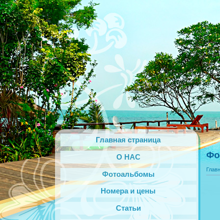
Главная страница
Фо
О НАС
Глав
Фотоальбомы
Номера и цены
Статьи