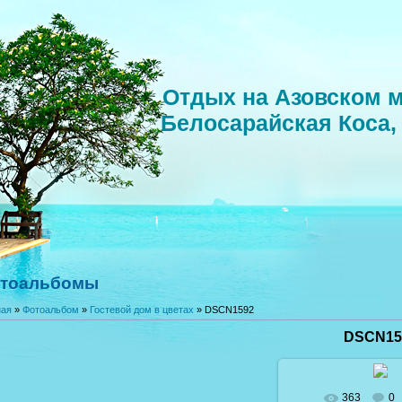
Отдых на Азовском м
Белосарайская Коса,
тоальбомы
ная
»
Фотоальбом
»
Гостевой дом в цветах
» DSCN1592
DSCN15
363
0
В реальном