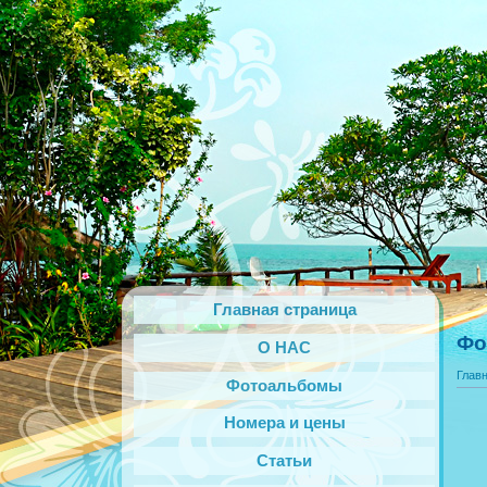
Главная страница
Фо
О НАС
Глав
Фотоальбомы
Номера и цены
Статьи