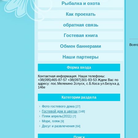
Рыбалка и охота
Как проехать
обратная связь
Гостевая книга
Всег
Обмен баннерами
Наши партнеры
Форма входа
Контактная информация. Наши телефоны:
+38(095)465-87-57 +38(097)301-83-53 Ждем Вас по
адресу: пос.Мелекино 2спуск, c.Б.Коса ул.Безуха д.
146е
Категории раздела
Фото гостевого дома
[27]
Гостевой дом в цветах
[148]
Пляж апрель(2011)
[7]
Море, пляж
[9]
Досуг и развлечения
[64]
Поиск