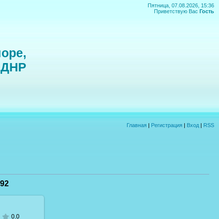
Пятница, 07.08.2026, 15:36
Приветствую Вас
Гость
оре,
 ДНР
Главная
|
Регистрация
|
Вход
|
RSS
92
0.0
 размере