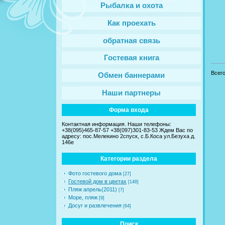
Рыбалка и охота
Как проехать
обратная связь
Гостевая книга
Всег
Обмен баннерами
Наши партнеры
Форма входа
Контактная информация. Наши телефоны:
+38(095)465-87-57 +38(097)301-83-53 Ждем Вас по
адресу: пос.Мелекино 2спуск, c.Б.Коса ул.Безуха д.
146е
Категории раздела
Фото гостевого дома
[27]
Гостевой дом в цветах
[148]
Пляж апрель(2011)
[7]
Море, пляж
[9]
Досуг и развлечения
[64]
Поиск