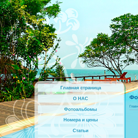
Главная страница
Фо
О НАС
Глав
Фотоальбомы
Номера и цены
Статьи