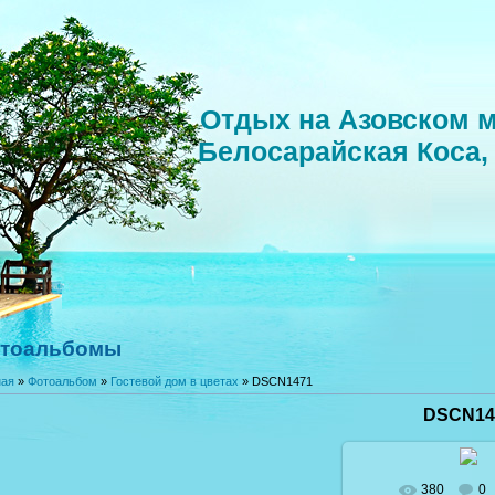
Отдых на Азовском м
Белосарайская Коса,
тоальбомы
ная
»
Фотоальбом
»
Гостевой дом в цветах
» DSCN1471
DSCN14
380
0
В реальном