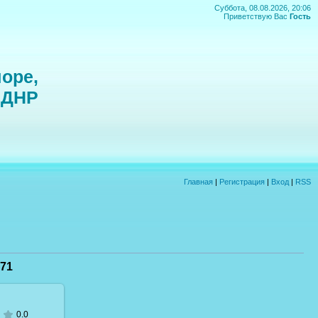
Суббота, 08.08.2026, 20:06
Приветствую Вас
Гость
оре,
 ДНР
Главная
|
Регистрация
|
Вход
|
RSS
71
0.0
 размере