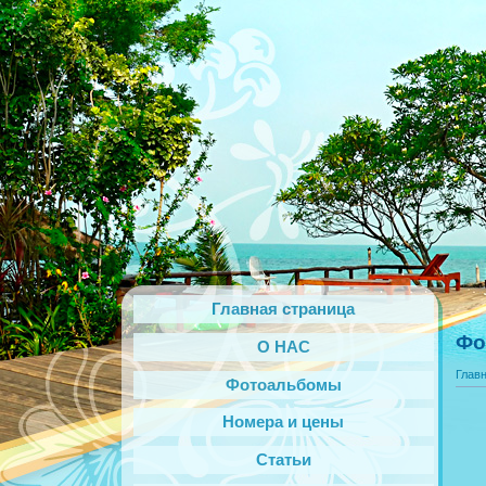
Главная страница
Фо
О НАС
Глав
Фотоальбомы
Номера и цены
Статьи