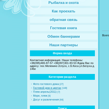
Рыбалка и охота
Как проехать
обратная связь
Гостевая книга
Всег
Обмен баннерами
Наши партнеры
Форма входа
Контактная информация. Наши телефоны:
+38(095)465-87-57 +38(097)301-83-53 Ждем Вас по
адресу: пос.Мелекино 2спуск, c.Б.Коса ул.Безуха д.
146е
Категории раздела
Фото гостевого дома
[27]
Гостевой дом в цветах
[148]
Пляж апрель(2011)
[7]
Море, пляж
[9]
Досуг и развлечения
[64]
Поиск