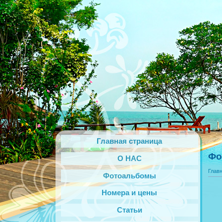
Главная страница
Фо
О НАС
Глав
Фотоальбомы
Номера и цены
Статьи