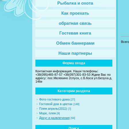
Рыбалка и охота
Как проехать
обратная связь
Гостевая книга
Всег
Обмен баннерами
Наши партнеры
Форма входа
Контактная информация. Наши телефоны:
+38(095)465-87-57 +38(097)301-83-53 Ждем Вас по
адресу: пос.Мелекино 2спуск, c.Б.Коса ул.Безуха д.
146е
Категории раздела
Фото гостевого дома
[27]
Гостевой дом в цветах
[148]
Пляж апрель(2011)
[7]
Море, пляж
[9]
Досуг и развлечения
[64]
Поиск