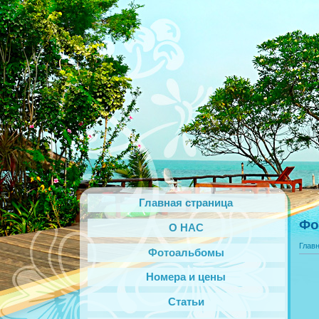
Главная страница
Фо
О НАС
Глав
Фотоальбомы
Номера и цены
Статьи