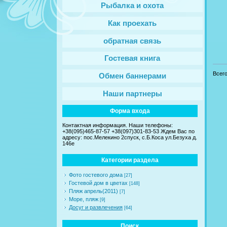
Рыбалка и охота
Как проехать
обратная связь
Гостевая книга
Всег
Обмен баннерами
Наши партнеры
Форма входа
Контактная информация. Наши телефоны:
+38(095)465-87-57 +38(097)301-83-53 Ждем Вас по
адресу: пос.Мелекино 2спуск, c.Б.Коса ул.Безуха д.
146е
Категории раздела
Фото гостевого дома
[27]
Гостевой дом в цветах
[148]
Пляж апрель(2011)
[7]
Море, пляж
[9]
Досуг и развлечения
[64]
Поиск