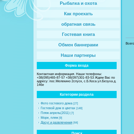
Рыбалка и охота
Как проехать
обратная связь
Гостевая книга
Всег
Обмен баннерами
Наши партнеры
Форма входа
Контактная информация. Наши телефоны:
+38(095)465-87-57 +38(097)301-83-53 Ждем Вас по
адресу: пос.Мелекино 2спуск, c.Б.Коса ул.Безуха д.
146е
Категории раздела
Фото гостевого дома
[27]
Гостевой дом в цветах
[148]
Пляж апрель(2011)
[7]
Море, пляж
[9]
Досуг и развлечения
[64]
Поиск