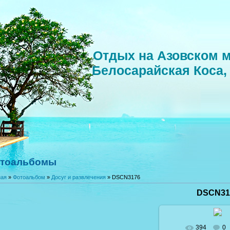
Отдых на Азовском м
Белосарайская Коса,
тоальбомы
ная
»
Фотоальбом
»
Досуг и развлечения
» DSCN3176
DSCN31
394
0
В реальном