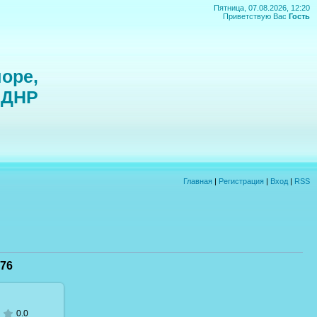
Пятница, 07.08.2026, 12:20
Приветствую Вас
Гость
оре,
 ДНР
Главная
|
Регистрация
|
Вход
|
RSS
76
0.0
 размере