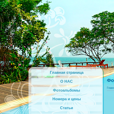
Главная страница
Фо
О НАС
Глав
Фотоальбомы
Номера и цены
Статьи